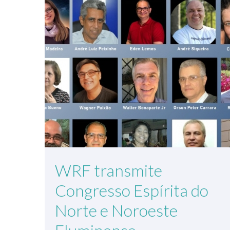
WRF transmite
Congresso Espírita do
Norte e Noroeste