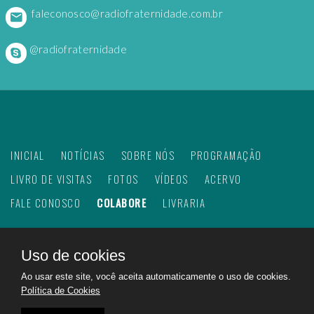
faleconosco@radiofraternidade.com.br
@radiofraternidade
INICIAL
NOTÍCIAS
SOBRE NÓS
PROGRAMAÇÃO
LIVRO DE VISITAS
FOTOS
VÍDEOS
ACERVO
FALE CONOSCO
COLABORE
LIVRARIA
Uso de cookies
©
2026
Web Rádio Fraternidade. Todos os direitos
Ao usar este site, você aceita automaticamente o uso de cookies.
reservados.
Política de Cookies
Feito com
no Brasil para todo o mundo!
Rádio Fraternidade a emissora do bem na internet.