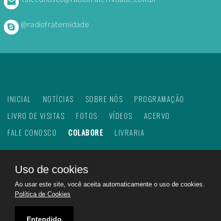
@radiofraternidade
INICIAL
NOTÍCIAS
SOBRE NÓS
PROGRAMAÇÃO
LIVRO DE VISITAS
FOTOS
VÍDEOS
ACERVO
FALE CONOSCO
COLABORE
LIVRARIA
Uso de cookies
©
2026
Web Rádio Fraternidade. Todos os direitos
Ao usar este site, você aceita automaticamente o uso de cookies.
reservados.
Política de Cookies
Feito com
no Brasil para todo o mundo!
Rádio Fraternidade a emissora do bem na internet.
Entendido