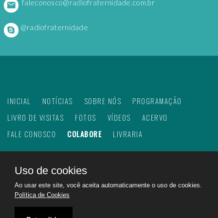
faleconosco@radiofraternidade.com.br
@radiofraternidade
INICIAL
NOTÍCIAS
SOBRE NÓS
PROGRAMAÇÃO
LIVRO DE VISITAS
FOTOS
VÍDEOS
ACERVO
FALE CONOSCO
COLABORE
LIVRARIA
Uso de cookies
©
2026
Web Rádio Fraternidade. Todos os direitos
Ao usar este site, você aceita automaticamente o uso de cookies.
reservados.
Política de Cookies
Feito com
no Brasil para todo o mundo!
Rádio Fraternidade a emissora do bem na internet.