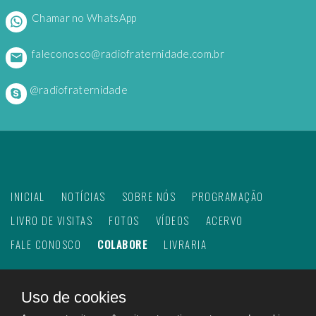
Chamar no WhatsApp
faleconosco@radiofraternidade.com.br
@radiofraternidade
INICIAL
NOTÍCIAS
SOBRE NÓS
PROGRAMAÇÃO
LIVRO DE VISITAS
FOTOS
VÍDEOS
ACERVO
FALE CONOSCO
COLABORE
LIVRARIA
Uso de cookies
©
2026
Web Rádio Fraternidade. Todos os direitos