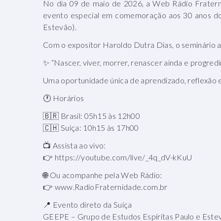
No dia 09 de maio de 2026, a Web Rádio Fratern
evento especial em comemoração aos 30 anos do
Estevão).
Com o expositor Haroldo Dutra Dias, o seminário 
✨ “Nascer, viver, morrer, renascer ainda e progred
Uma oportunidade única de aprendizado, reflexão e
🕐 Horários
🇧🇷 Brasil: 05h15 às 12h00
🇨🇭 Suíça: 10h15 às 17h00
📺 Assista ao vivo:
👉 https://youtube.com/live/_4q_dV-kKuU
🌐 Ou acompanhe pela Web Rádio:
👉 www.RadioFraternidade.com.br
📍 Evento direto da Suíça
GEEPE – Grupo de Estudos Espíritas Paulo e Este