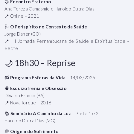
🤝
Encontro Fraterno
Ana Tereza Camasmie e Haroldo Dutra Dias
📍 Online – 2021
🩺
O Perispírito no Contexto da Saúde
Jorge Daher (GO)
📍 III Jornada Pernambucana de Saúde e Espiritualidade –
Recife
🌙 18h30 – Reprise
📻
Programa Esferas da Vida
– 14/03/2026
🧠
Esquizofrenia e Obsessão
Divaldo Franco (BA)
📍 Nova Iorque – 2016
📚
Seminário A Caminho da Luz
– Parte 1 e 2
Haroldo Dutra Dias (MG)
💭
Origem do Sofrimento