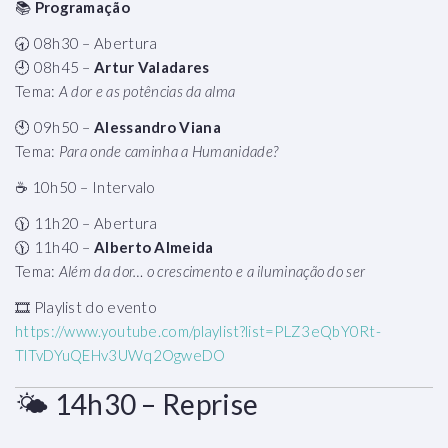
📚
Programação
🕣 08h30 – Abertura
🕘 08h45 –
Artur Valadares
Tema:
A dor e as potências da alma
🕙 09h50 –
Alessandro Viana
Tema:
Para onde caminha a Humanidade?
☕ 10h50 – Intervalo
🕦 11h20 – Abertura
🕦 11h40 –
Alberto Almeida
Tema:
Além da dor… o crescimento e a iluminação do ser
🎞 Playlist do evento
https://www.youtube.com/playlist?list=PLZ3eQbY0Rt-
TlTvDYuQEHv3UWq2OgweDO
🌤 14h30 – Reprise