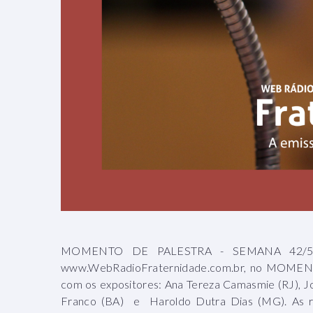
MOMENTO DE PALESTRA - SEMANA 42/52 (
www.WebRadioFraternidade.com.br, no MOMENT
com os expositores: Ana Tereza Camasmie (RJ), Jor
Franco (BA) e Haroldo Dutra Dias (MG). As