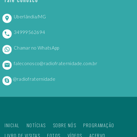
Uberlândia/MG
34999562694
Chamar no WhatsApp
faleconosco@radiofraternidade.com.br
@radiofraternidade
INICIAL
NOTÍCIAS
SOBRE NÓS
PROGRAMAÇÃO
LIVRO DE VISITAS
FOTOS
VÍDEOS
ACERVO