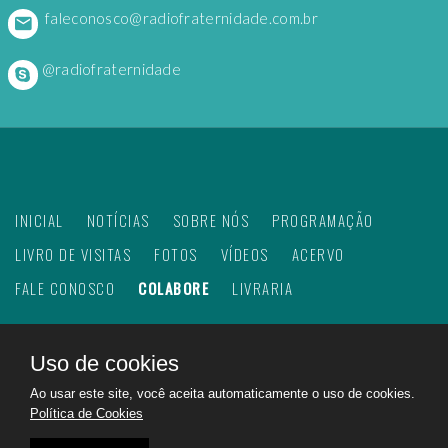
faleconosco@radiofraternidade.com.br
@radiofraternidade
INICIAL
NOTÍCIAS
SOBRE NÓS
PROGRAMAÇÃO
LIVRO DE VISITAS
FOTOS
VÍDEOS
ACERVO
FALE CONOSCO
COLABORE
LIVRARIA
Uso de cookies
©
2026
Web Rádio Fraternidade. Todos os direitos
Ao usar este site, você aceita automaticamente o uso de cookies.
reservados.
Política de Cookies
Feito com
no Brasil para todo o mundo!
Rádio Fraternidade a emissora do bem na internet.