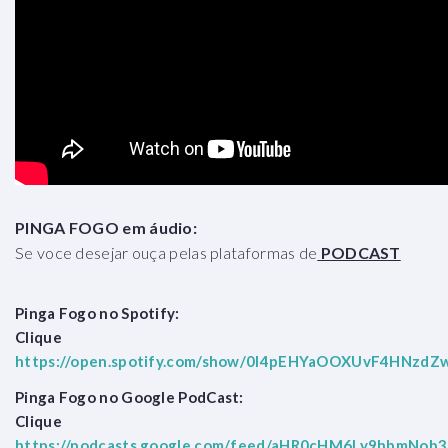
PINGA FOGO em áudio:
Se voce desejar ouça pelas plataformas de
PODCAST
Pinga Fogo no Spotify:
Clique
https://open.spotify.com/show/0I4pEHYaOOXUvF4HNzdZ
Pinga Fogo no Google PodCast:
Clique
https://podcasts.google.com/feed/aHR0cHM6Ly9hbmNo