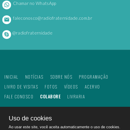
Chamar no WhatsApp
faleconosco@radiofraternidade.com.br
@radiofraternidade
INICIAL
NOTÍCIAS
SOBRE NÓS
PROGRAMAÇÃO
LIVRO DE VISITAS
FOTOS
VÍDEOS
ACERVO
FALE CONOSCO
COLABORE
LIVRARIA
Uso de cookies
©
2026
Web Rádio Fraternidade. Todos os direitos
Ao usar este site, você aceita automaticamente o uso de cookies.
reservados.