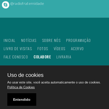
@radiofraternidade
INICIAL
NOTÍCIAS
SOBRE NÓS
PROGRAMAÇÃO
LIVRO DE VISITAS
FOTOS
VÍDEOS
ACERVO
FALE CONOSCO
COLABORE
LIVRARIA
Uso de cookies
©
2026
Web Rádio Fraternidade. Todos os direitos
Ao usar este site, você aceita automaticamente o uso de cookies.
reservados.
Política de Cookies
Feito com
no Brasil para todo o mundo!
Rádio Fraternidade a emissora do bem na internet.
Entendido
Ajudando a construir um mundo melhor!