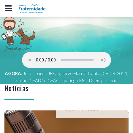
AGORA:
José - pai de JESUS, Jorge Elarrat Canto , 08-08-2021,
online, CEALC e GEACL Ipatinga-MG, TX em parceria
Notícias