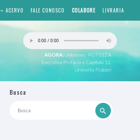
ACERVO
FALE CONOSCO
COLABORE
LIVRARIA
AGORA:
Unknown - PGT 012 A
Executiva Prefácio e Capítulo 12,
Umberto Frabbri
Busca
Busca