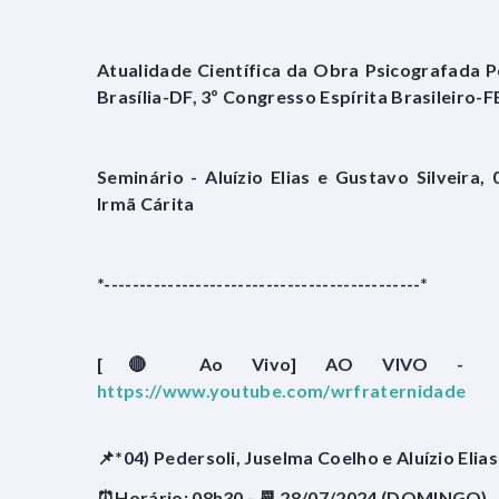
Atualidade Científica da Obra Psicografada P
Brasília-DF, 3º Congresso Espírita Brasileiro-
Seminário - Aluízio Elias e Gustavo Silveir
Irmã Cárita
*---------------------------------------------*
[🔴 Ao Vivo] AO VIVO
https://www.youtube.com/wrfraternidade
📌*04) Pedersoli, Juselma Coelho e Aluízio El
⏰Horário: 08h30 - 📆 28/07/2024 (DOMINGO)