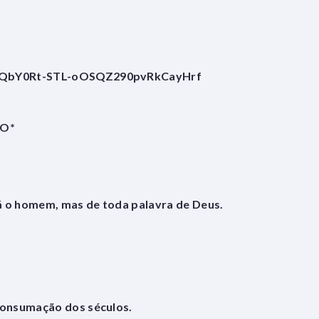
Z3eQbY0Rt-STL-oOSQZ290pvRkCayHrf
ÃO*
á o homem, mas de toda palavra de Deus.
 consumação dos séculos.