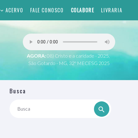
ACERVO
FALE CONOSCO
COLABORE
LIVRARIA
AGORA:
08) Cristo e a caridade - 2025,
São Gotardo - MG, 32º MECESG 2025
Busca
Busca