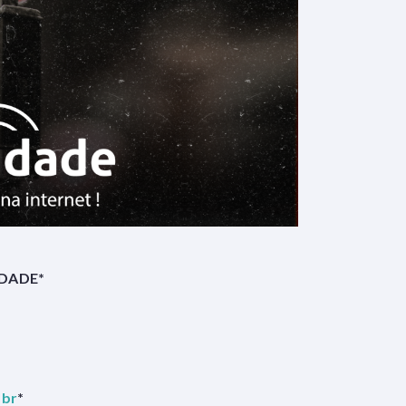
IDADE*
.br
*