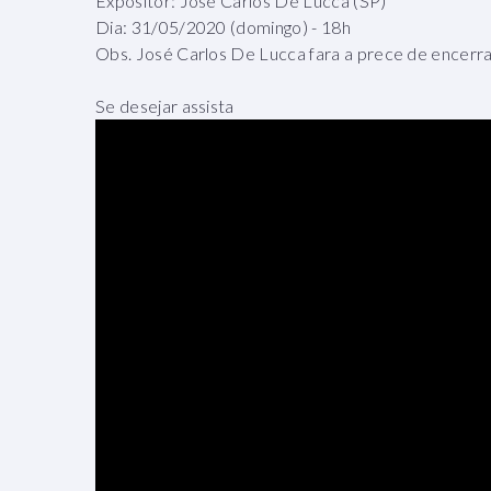
Expositor: José Carlos De Lucca (SP)
Dia: 31/05/2020 (domingo) - 18h
Obs. José Carlos De Lucca fara a prece de encer
Se desejar assista