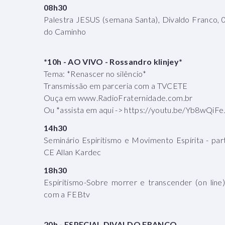
08h30
Palestra JESUS (semana Santa), Divaldo Franco, 
do Caminho
*10h - AO VIVO - Rossandro klinjey*
Tema: *Renascer no silêncio*
Transmissão em parceria com a TVCETE
Ouça em www.RadioFraternidade.com.br
Ou *assista em aqui -> https://youtu.be/Yb8wQiF
14h30
Seminário Espiritismo e Movimento Espírita - par
CE Allan Kardec
18h30
Espiritismo-Sobre morrer e transcender (on line)
com a FEBtv
20h - ESPECIAL DIVALDO FRANCO