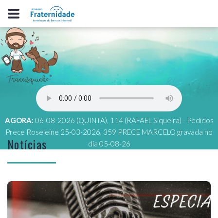
AGORA:
06-08-2026 (QUINTA), 114 (RAFAEL Siqueira) - Pedidos
Prece Roseleine 25-03-2026, 359 PRECE MARCELO gravada no
Notícias
dia 05-08-26