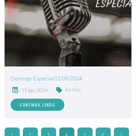
Domingo Especial 01/09/2024
Ao Vivo
31 ago, 2024
CONTINUA LENDO
1
2
3
4
5
6
7